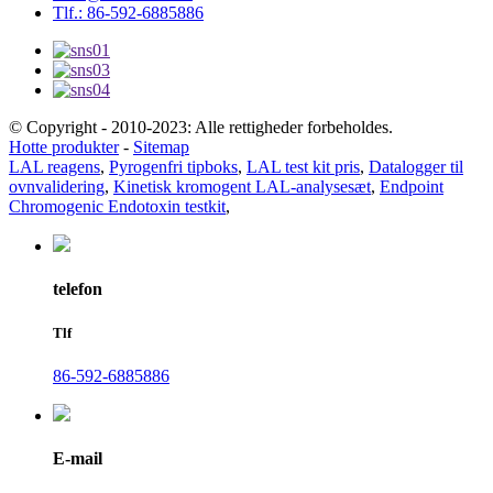
Tlf.: 86-592-6885886
© Copyright - 2010-2023: Alle rettigheder forbeholdes.
Hotte produkter
-
Sitemap
LAL reagens
,
Pyrogenfri tipboks
,
LAL test kit pris
,
Datalogger til
ovnvalidering
,
Kinetisk kromogent LAL-analysesæt
,
Endpoint
Chromogenic Endotoxin testkit
,
telefon
Tlf
86-592-6885886
E-mail