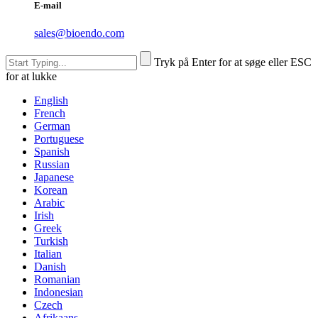
E-mail
sales@bioendo.com
Tryk på Enter for at søge eller ESC
for at lukke
English
French
German
Portuguese
Spanish
Russian
Japanese
Korean
Arabic
Irish
Greek
Turkish
Italian
Danish
Romanian
Indonesian
Czech
Afrikaans