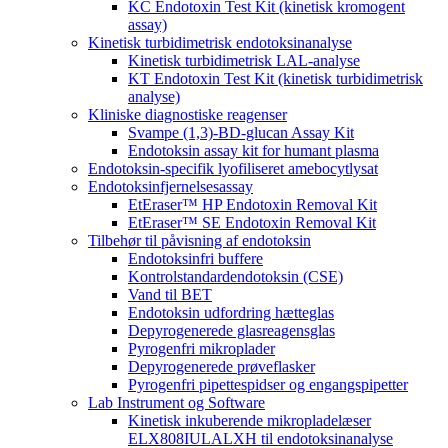
KC Endotoxin Test Kit (kinetisk kromogent
assay)
Kinetisk turbidimetrisk endotoksinanalyse
Kinetisk turbidimetrisk LAL-analyse
KT Endotoxin Test Kit (kinetisk turbidimetrisk
analyse)
Kliniske diagnostiske reagenser
Svampe (1,3)-BD-glucan Assay Kit
Endotoksin assay kit for humant plasma
Endotoksin-specifik lyofiliseret amebocytlysat
Endotoksinfjernelsesassay
EtEraser™ HP Endotoxin Removal Kit
EtEraser™ SE Endotoxin Removal Kit
Tilbehør til påvisning af endotoksin
Endotoksinfri buffere
Kontrolstandardendotoksin (CSE)
Vand til BET
Endotoksin udfordring hætteglas
Depyrogenerede glasreagensglas
Pyrogenfri mikroplader
Depyrogenerede prøveflasker
Pyrogenfri pipettespidser og engangspipetter
Lab Instrument og Software
Kinetisk inkuberende mikropladelæser
ELX808IULALXH til endotoksinanalyse