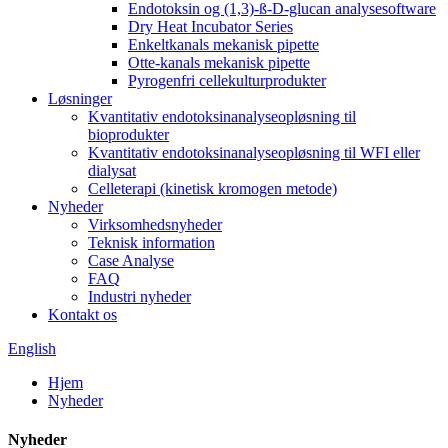
Endotoksin og (1,3)-ß-D-glucan analysesoftware
Dry Heat Incubator Series
Enkeltkanals mekanisk pipette
Otte-kanals mekanisk pipette
Pyrogenfri cellekulturprodukter
Løsninger
Kvantitativ endotoksinanalyseopløsning til
bioprodukter
Kvantitativ endotoksinanalyseopløsning til WFI eller
dialysat
Celleterapi (kinetisk kromogen metode)
Nyheder
Virksomhedsnyheder
Teknisk information
Case Analyse
FAQ
Industri nyheder
Kontakt os
English
Hjem
Nyheder
Nyheder