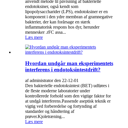
anvendt metode til påvisning af bakterielle
endotoksiner, også kendt som
lipopolysaccharider (LPS), endotoksiner er en
komponent i den ydre membran af gramnegative
bakterier, der kan forårsage en stærk
inflammatorisk respons hos dyr, herunder
mennesker .rFC assa...
Læs mere
Hvordan undgår man eksperimentets
interferens i endotoksintestdrift?
af administrator den 22-12-01
Den bakterielle endotoksintest (BET) udføres i
de fleste moderne laboratorier under
kontrollerede forhold som den vigtige faktor for
at undgå interferens.Passende aseptisk teknik er
vigtig ved forberedelse og fortynding af
standarder og håndtering af
prøver.Kjoletræning...
Læs mere