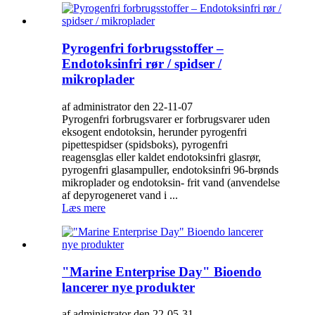
Pyrogenfri forbrugsstoffer –
Endotoksinfri rør / spidser /
mikroplader
af administrator den 22-11-07
Pyrogenfri forbrugsvarer er forbrugsvarer uden
eksogent endotoksin, herunder pyrogenfri
pipettespidser (spidsboks), pyrogenfri
reagensglas eller kaldet endotoksinfri glasrør,
pyrogenfri glasampuller, endotoksinfri 96-brønds
mikroplader og endotoksin- frit vand (anvendelse
af depyrogeneret vand i ...
Læs mere
"Marine Enterprise Day" Bioendo
lancerer nye produkter
af administrator den 22-05-31