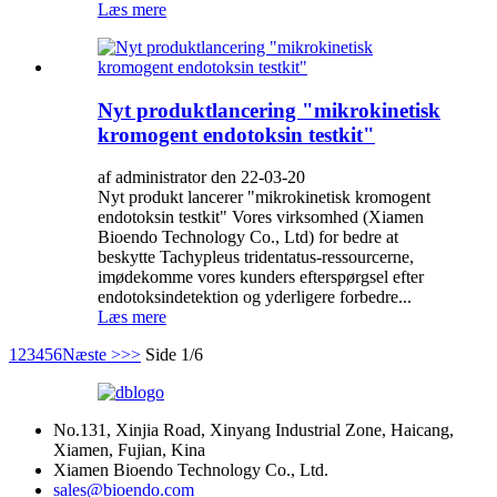
Læs mere
Nyt produktlancering "mikrokinetisk
kromogent endotoksin testkit"
af administrator den 22-03-20
Nyt produkt lancerer "mikrokinetisk kromogent
endotoksin testkit" Vores virksomhed (Xiamen
Bioendo Technology Co., Ltd) for bedre at
beskytte Tachypleus tridentatus-ressourcerne,
imødekomme vores kunders efterspørgsel efter
endotoksindetektion og yderligere forbedre...
Læs mere
1
2
3
4
5
6
Næste >
>>
Side 1/6
No.131, Xinjia Road, Xinyang Industrial Zone, Haicang,
Xiamen, Fujian, Kina
Xiamen Bioendo Technology Co., Ltd.
sales@bioendo.com