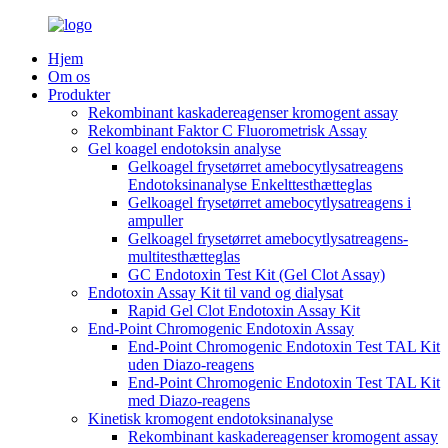
Hjem
Om os
Produkter
Rekombinant kaskadereagenser kromogent assay
Rekombinant Faktor C Fluorometrisk Assay
Gel koagel endotoksin analyse
Gelkoagel frysetørret amebocytlysatreagens
Endotoksinanalyse Enkelttesthætteglas
Gelkoagel frysetørret amebocytlysatreagens i
ampuller
Gelkoagel frysetørret amebocytlysatreagens-
multitesthætteglas
GC Endotoxin Test Kit (Gel Clot Assay)
Endotoxin Assay Kit til vand og dialysat
Rapid Gel Clot Endotoxin Assay Kit
End-Point Chromogenic Endotoxin Assay
End-Point Chromogenic Endotoxin Test TAL Kit
uden Diazo-reagens
End-Point Chromogenic Endotoxin Test TAL Kit
med Diazo-reagens
Kinetisk kromogent endotoksinanalyse
Rekombinant kaskadereagenser kromogent assay