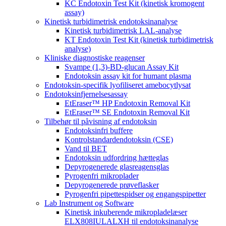
KC Endotoxin Test Kit (kinetisk kromogent
assay)
Kinetisk turbidimetrisk endotoksinanalyse
Kinetisk turbidimetrisk LAL-analyse
KT Endotoxin Test Kit (kinetisk turbidimetrisk
analyse)
Kliniske diagnostiske reagenser
Svampe (1,3)-BD-glucan Assay Kit
Endotoksin assay kit for humant plasma
Endotoksin-specifik lyofiliseret amebocytlysat
Endotoksinfjernelsesassay
EtEraser™ HP Endotoxin Removal Kit
EtEraser™ SE Endotoxin Removal Kit
Tilbehør til påvisning af endotoksin
Endotoksinfri buffere
Kontrolstandardendotoksin (CSE)
Vand til BET
Endotoksin udfordring hætteglas
Depyrogenerede glasreagensglas
Pyrogenfri mikroplader
Depyrogenerede prøveflasker
Pyrogenfri pipettespidser og engangspipetter
Lab Instrument og Software
Kinetisk inkuberende mikropladelæser
ELX808IULALXH til endotoksinanalyse