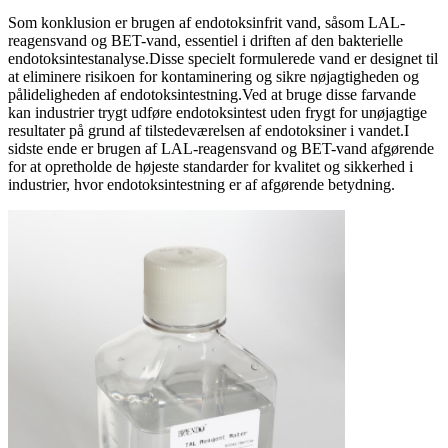
Som konklusion er brugen af ​​endotoksinfrit vand, såsom LAL-
reagensvand og BET-vand, essentiel i driften af ​​den bakterielle
endotoksintestanalyse.Disse specielt formulerede vand er designet til
at eliminere risikoen for kontaminering og sikre nøjagtigheden og
pålideligheden af ​​endotoksintestning.Ved at bruge disse farvande
kan industrier trygt udføre endotoksintest uden frygt for unøjagtige
resultater på grund af tilstedeværelsen af ​​endotoksiner i vandet.I
sidste ende er brugen af ​​LAL-reagensvand og BET-vand afgørende
for at opretholde de højeste standarder for kvalitet og sikkerhed i
industrier, hvor endotoksintestning er af afgørende betydning.