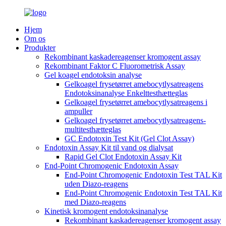
Hjem
Om os
Produkter
Rekombinant kaskadereagenser kromogent assay
Rekombinant Faktor C Fluorometrisk Assay
Gel koagel endotoksin analyse
Gelkoagel frysetørret amebocytlysatreagens
Endotoksinanalyse Enkelttesthætteglas
Gelkoagel frysetørret amebocytlysatreagens i
ampuller
Gelkoagel frysetørret amebocytlysatreagens-
multitesthætteglas
GC Endotoxin Test Kit (Gel Clot Assay)
Endotoxin Assay Kit til vand og dialysat
Rapid Gel Clot Endotoxin Assay Kit
End-Point Chromogenic Endotoxin Assay
End-Point Chromogenic Endotoxin Test TAL Kit
uden Diazo-reagens
End-Point Chromogenic Endotoxin Test TAL Kit
med Diazo-reagens
Kinetisk kromogent endotoksinanalyse
Rekombinant kaskadereagenser kromogent assay