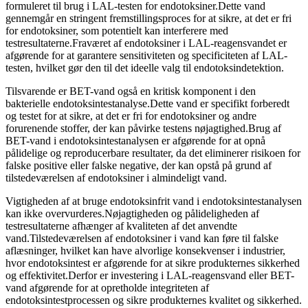
formuleret til brug i LAL-testen for endotoksiner.Dette vand
gennemgår en stringent fremstillingsproces for at sikre, at det er fri
for endotoksiner, som potentielt kan interferere med
testresultaterne.Fraværet af endotoksiner i LAL-reagensvandet er
afgørende for at garantere sensitiviteten og specificiteten af ​​LAL-
testen, hvilket gør den til det ideelle valg til endotoksindetektion.
Tilsvarende er BET-vand også en kritisk komponent i den
bakterielle endotoksintestanalyse.Dette vand er specifikt forberedt
og testet for at sikre, at det er fri for endotoksiner og andre
forurenende stoffer, der kan påvirke testens nøjagtighed.Brug af
BET-vand i endotoksintestanalysen er afgørende for at opnå
pålidelige og reproducerbare resultater, da det eliminerer risikoen for
falske positive eller falske negative, der kan opstå på grund af
tilstedeværelsen af ​​endotoksiner i almindeligt vand.
Vigtigheden af ​​at bruge endotoksinfrit vand i endotoksintestanalysen
kan ikke overvurderes.Nøjagtigheden og pålideligheden af ​​
testresultaterne afhænger af kvaliteten af ​​det anvendte
vand.Tilstedeværelsen af ​​endotoksiner i vand kan føre til falske
aflæsninger, hvilket kan have alvorlige konsekvenser i industrier,
hvor endotoksintest er afgørende for at sikre produkternes sikkerhed
og effektivitet.Derfor er investering i LAL-reagensvand eller BET-
vand afgørende for at opretholde integriteten af ​​
endotoksintestprocessen og sikre produkternes kvalitet og sikkerhed.