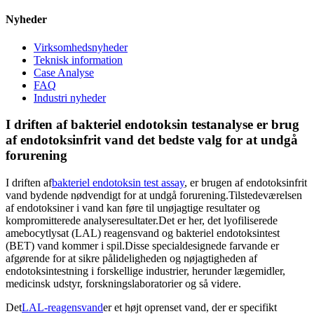
Nyheder
Virksomhedsnyheder
Teknisk information
Case Analyse
FAQ
Industri nyheder
I driften af ​​bakteriel endotoksin testanalyse er brug
af endotoksinfrit vand det bedste valg for at undgå
forurening
I driften af
bakteriel endotoksin test assay
, er brugen af ​​endotoksinfrit
vand bydende nødvendigt for at undgå forurening.Tilstedeværelsen
af ​​endotoksiner i vand kan føre til unøjagtige resultater og
kompromitterede analyseresultater.Det er her, det lyofiliserede
amebocytlysat (LAL) reagensvand og bakteriel endotoksintest
(BET) vand kommer i spil.Disse specialdesignede farvande er
afgørende for at sikre pålideligheden og nøjagtigheden af ​​
endotoksintestning i forskellige industrier, herunder lægemidler,
medicinsk udstyr, forskningslaboratorier og så videre.
Det
LAL-reagensvand
er et højt oprenset vand, der er specifikt