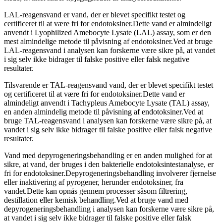
LAL-reagensvand er vand, der er blevet specifikt testet og
certificeret til at være fri for endotoksiner.Dette vand er almindeligt
anvendt i Lyophilized Amebocyte Lysate (LAL) assay, som er den
mest almindelige metode til påvisning af endotoksiner.Ved at bruge
LAL-reagensvand i analysen kan forskerne være sikre på, at vandet
i sig selv ikke bidrager til falske positive eller falsk negative
resultater.
Tilsvarende er TAL-reagensvand vand, der er blevet specifikt testet
og certificeret til at være fri for endotoksiner.Dette vand er
almindeligt anvendt i Tachypleus Amebocyte Lysate (TAL) assay,
en anden almindelig metode til påvisning af endotoksiner.Ved at
bruge TAL-reagensvand i analysen kan forskerne være sikre på, at
vandet i sig selv ikke bidrager til falske positive eller falsk negative
resultater.
Vand med depyrogeneringsbehandling er en anden mulighed for at
sikre, at vand, der bruges i den bakterielle endotoksintestanalyse, er
fri for endotoksiner.Depyrogeneringsbehandling involverer fjernelse
eller inaktivering af pyrogener, herunder endotoksiner, fra
vandet.Dette kan opnås gennem processer såsom filtrering,
destillation eller kemisk behandling.Ved at bruge vand med
depyrogeneringsbehandling i analysen kan forskerne være sikre på,
at vandet i sig selv ikke bidrager til falske positive eller falsk