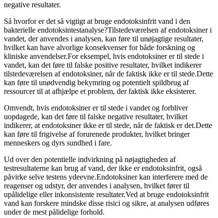
negative resultater.
Så hvorfor er det så vigtigt at bruge endotoksinfrit vand i den
bakterielle endotoksintestanalyse?Tilstedeværelsen af ​​endotoksiner i
vandet, der anvendes i analysen, kan føre til unøjagtige resultater,
hvilket kan have alvorlige konsekvenser for både forskning og
kliniske anvendelser.For eksempel, hvis endotoksiner er til stede i
vandet, kan det føre til falske positive resultater, hvilket indikerer
tilstedeværelsen af ​​endotoksiner, når de faktisk ikke er til stede.Dette
kan føre til unødvendig bekymring og potentielt spildbrug af
ressourcer til at afhjælpe et problem, der faktisk ikke eksisterer.
Omvendt, hvis endotoksiner er til stede i vandet og forbliver
uopdagede, kan det føre til falske negative resultater, hvilket
indikerer, at endotoksiner ikke er til stede, når de faktisk er det.Dette
kan føre til frigivelse af forurenede produkter, hvilket bringer
menneskers og dyrs sundhed i fare.
Ud over den potentielle indvirkning på nøjagtigheden af ​​
testresultaterne kan brug af vand, der ikke er endotoksinfrit, også
påvirke selve testens ydeevne.Endotoksiner kan interferere med de
reagenser og udstyr, der anvendes i analysen, hvilket fører til
upålidelige eller inkonsistente resultater.Ved at bruge endotoksinfrit
vand kan forskere mindske disse risici og sikre, at analysen udføres
under de mest pålidelige forhold.