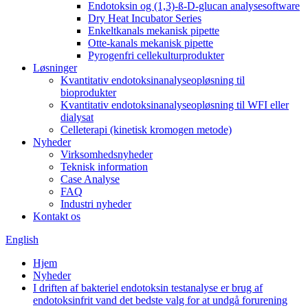
Endotoksin og (1,3)-ß-D-glucan analysesoftware
Dry Heat Incubator Series
Enkeltkanals mekanisk pipette
Otte-kanals mekanisk pipette
Pyrogenfri cellekulturprodukter
Løsninger
Kvantitativ endotoksinanalyseopløsning til
bioprodukter
Kvantitativ endotoksinanalyseopløsning til WFI eller
dialysat
Celleterapi (kinetisk kromogen metode)
Nyheder
Virksomhedsnyheder
Teknisk information
Case Analyse
FAQ
Industri nyheder
Kontakt os
English
Hjem
Nyheder
I driften af ​​bakteriel endotoksin testanalyse er brug af
endotoksinfrit vand det bedste valg for at undgå forurening