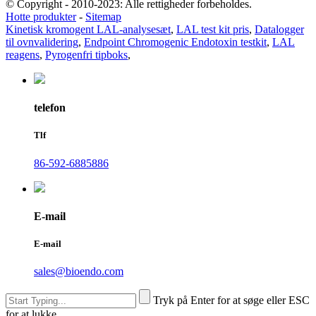
© Copyright - 2010-2023: Alle rettigheder forbeholdes.
Hotte produkter
-
Sitemap
Kinetisk kromogent LAL-analysesæt
,
LAL test kit pris
,
Datalogger
til ovnvalidering
,
Endpoint Chromogenic Endotoxin testkit
,
LAL
reagens
,
Pyrogenfri tipboks
,
telefon
Tlf
86-592-6885886
E-mail
E-mail
sales@bioendo.com
Tryk på Enter for at søge eller ESC
for at lukke