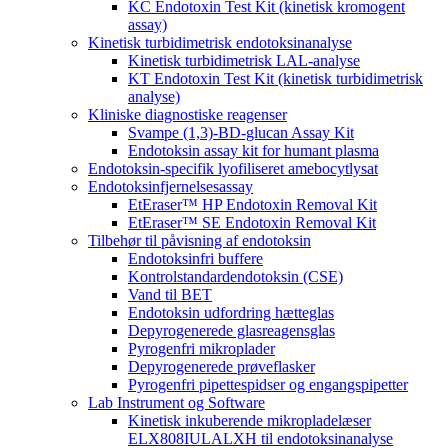
KC Endotoxin Test Kit (kinetisk kromogent
assay)
Kinetisk turbidimetrisk endotoksinanalyse
Kinetisk turbidimetrisk LAL-analyse
KT Endotoxin Test Kit (kinetisk turbidimetrisk
analyse)
Kliniske diagnostiske reagenser
Svampe (1,3)-BD-glucan Assay Kit
Endotoksin assay kit for humant plasma
Endotoksin-specifik lyofiliseret amebocytlysat
Endotoksinfjernelsesassay
EtEraser™ HP Endotoxin Removal Kit
EtEraser™ SE Endotoxin Removal Kit
Tilbehør til påvisning af endotoksin
Endotoksinfri buffere
Kontrolstandardendotoksin (CSE)
Vand til BET
Endotoksin udfordring hætteglas
Depyrogenerede glasreagensglas
Pyrogenfri mikroplader
Depyrogenerede prøveflasker
Pyrogenfri pipettespidser og engangspipetter
Lab Instrument og Software
Kinetisk inkuberende mikropladelæser
ELX808IULALXH til endotoksinanalyse