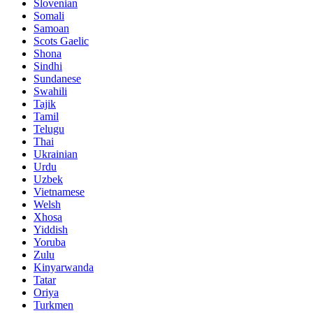
Slovenian
Somali
Samoan
Scots Gaelic
Shona
Sindhi
Sundanese
Swahili
Tajik
Tamil
Telugu
Thai
Ukrainian
Urdu
Uzbek
Vietnamese
Welsh
Xhosa
Yiddish
Yoruba
Zulu
Kinyarwanda
Tatar
Oriya
Turkmen