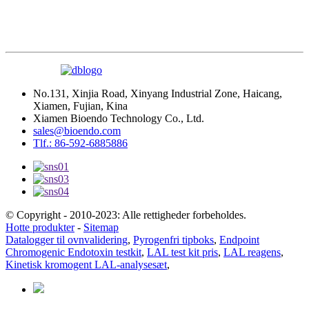
No.131, Xinjia Road, Xinyang Industrial Zone, Haicang,
Xiamen, Fujian, Kina
Xiamen Bioendo Technology Co., Ltd.
sales@bioendo.com
Tlf.: 86-592-6885886
© Copyright - 2010-2023: Alle rettigheder forbeholdes.
Hotte produkter
-
Sitemap
Datalogger til ovnvalidering
,
Pyrogenfri tipboks
,
Endpoint
Chromogenic Endotoxin testkit
,
LAL test kit pris
,
LAL reagens
,
Kinetisk kromogent LAL-analysesæt
,