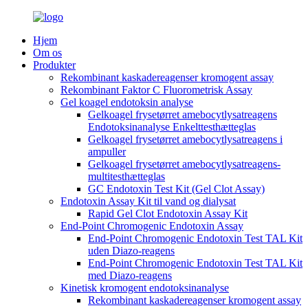
Hjem
Om os
Produkter
Rekombinant kaskadereagenser kromogent assay
Rekombinant Faktor C Fluorometrisk Assay
Gel koagel endotoksin analyse
Gelkoagel frysetørret amebocytlysatreagens
Endotoksinanalyse Enkelttesthætteglas
Gelkoagel frysetørret amebocytlysatreagens i
ampuller
Gelkoagel frysetørret amebocytlysatreagens-
multitesthætteglas
GC Endotoxin Test Kit (Gel Clot Assay)
Endotoxin Assay Kit til vand og dialysat
Rapid Gel Clot Endotoxin Assay Kit
End-Point Chromogenic Endotoxin Assay
End-Point Chromogenic Endotoxin Test TAL Kit
uden Diazo-reagens
End-Point Chromogenic Endotoxin Test TAL Kit
med Diazo-reagens
Kinetisk kromogent endotoksinanalyse
Rekombinant kaskadereagenser kromogent assay