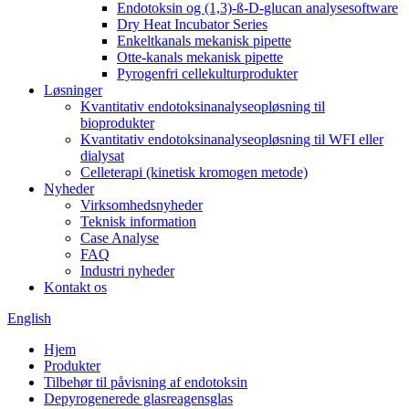
Endotoksin og (1,3)-ß-D-glucan analysesoftware
Dry Heat Incubator Series
Enkeltkanals mekanisk pipette
Otte-kanals mekanisk pipette
Pyrogenfri cellekulturprodukter
Løsninger
Kvantitativ endotoksinanalyseopløsning til
bioprodukter
Kvantitativ endotoksinanalyseopløsning til WFI eller
dialysat
Celleterapi (kinetisk kromogen metode)
Nyheder
Virksomhedsnyheder
Teknisk information
Case Analyse
FAQ
Industri nyheder
Kontakt os
English
Hjem
Produkter
Tilbehør til påvisning af endotoksin
Depyrogenerede glasreagensglas