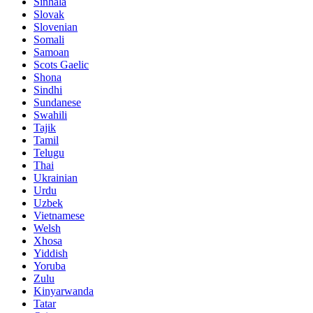
Sinhala
Slovak
Slovenian
Somali
Samoan
Scots Gaelic
Shona
Sindhi
Sundanese
Swahili
Tajik
Tamil
Telugu
Thai
Ukrainian
Urdu
Uzbek
Vietnamese
Welsh
Xhosa
Yiddish
Yoruba
Zulu
Kinyarwanda
Tatar