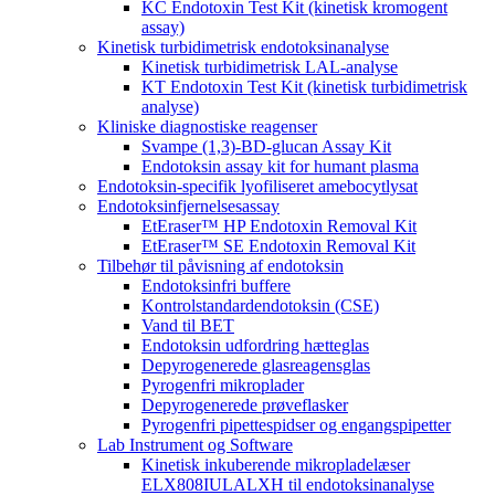
KC Endotoxin Test Kit (kinetisk kromogent
assay)
Kinetisk turbidimetrisk endotoksinanalyse
Kinetisk turbidimetrisk LAL-analyse
KT Endotoxin Test Kit (kinetisk turbidimetrisk
analyse)
Kliniske diagnostiske reagenser
Svampe (1,3)-BD-glucan Assay Kit
Endotoksin assay kit for humant plasma
Endotoksin-specifik lyofiliseret amebocytlysat
Endotoksinfjernelsesassay
EtEraser™ HP Endotoxin Removal Kit
EtEraser™ SE Endotoxin Removal Kit
Tilbehør til påvisning af endotoksin
Endotoksinfri buffere
Kontrolstandardendotoksin (CSE)
Vand til BET
Endotoksin udfordring hætteglas
Depyrogenerede glasreagensglas
Pyrogenfri mikroplader
Depyrogenerede prøveflasker
Pyrogenfri pipettespidser og engangspipetter
Lab Instrument og Software
Kinetisk inkuberende mikropladelæser
ELX808IULALXH til endotoksinanalyse