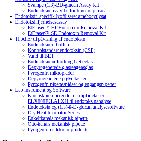
Svampe (1,3)-BD-glucan Assay Kit
Endotoksin assay kit for humant plasma
Endotoksin-specifik lyofiliseret amebocytlysat
Endotoksinfjernelsesassay
EtEraser™ HP Endotoxin Removal Kit
EtEraser™ SE Endotoxin Removal Kit
Tilbehør til påvisning af endotoksin
Endotoksinfri buffere
Kontrolstandardendotoksin (CSE)
Vand til BET
Endotoksin udfordring hætteglas
Depyrogenerede glasreagensglas
Pyrogenfri mikroplader
Depyrogenerede prøveflasker
Pyrogenfri pipettespidser og engangspipetter
Lab Instrument og Software
Kinetisk inkuberende mikropladelæser
ELX808IULALXH til endotoksinanalyse
Endotoksin og (1,3)-ß-D-glucan analysesoftware
Dry Heat Incubator Series
Enkeltkanals mekanisk pipette
Otte-kanals mekanisk pipette
Pyrogenfri cellekulturprodukter