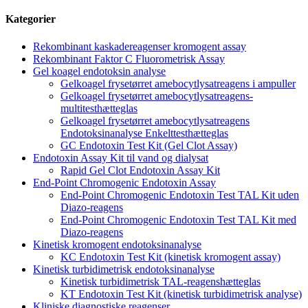
Kategorier
Rekombinant kaskadereagenser kromogent assay
Rekombinant Faktor C Fluorometrisk Assay
Gel koagel endotoksin analyse
Gelkoagel frysetørret amebocytlysatreagens i ampuller
Gelkoagel frysetørret amebocytlysatreagens-
multitesthætteglas
Gelkoagel frysetørret amebocytlysatreagens
Endotoksinanalyse Enkelttesthætteglas
GC Endotoxin Test Kit (Gel Clot Assay)
Endotoxin Assay Kit til vand og dialysat
Rapid Gel Clot Endotoxin Assay Kit
End-Point Chromogenic Endotoxin Assay
End-Point Chromogenic Endotoxin Test TAL Kit uden
Diazo-reagens
End-Point Chromogenic Endotoxin Test TAL Kit med
Diazo-reagens
Kinetisk kromogent endotoksinanalyse
KC Endotoxin Test Kit (kinetisk kromogent assay)
Kinetisk turbidimetrisk endotoksinanalyse
Kinetisk turbidimetrisk TAL-reagenshætteglas
KT Endotoxin Test Kit (kinetisk turbidimetrisk analyse)
Kliniske diagnostiske reagenser