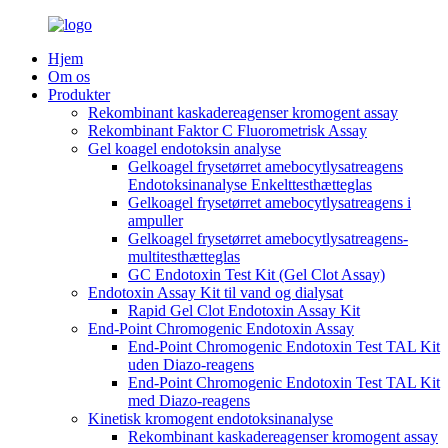
Hjem
Om os
Produkter
Rekombinant kaskadereagenser kromogent assay
Rekombinant Faktor C Fluorometrisk Assay
Gel koagel endotoksin analyse
Gelkoagel frysetørret amebocytlysatreagens
Endotoksinanalyse Enkelttesthætteglas
Gelkoagel frysetørret amebocytlysatreagens i
ampuller
Gelkoagel frysetørret amebocytlysatreagens-
multitesthætteglas
GC Endotoxin Test Kit (Gel Clot Assay)
Endotoxin Assay Kit til vand og dialysat
Rapid Gel Clot Endotoxin Assay Kit
End-Point Chromogenic Endotoxin Assay
End-Point Chromogenic Endotoxin Test TAL Kit
uden Diazo-reagens
End-Point Chromogenic Endotoxin Test TAL Kit
med Diazo-reagens
Kinetisk kromogent endotoksinanalyse
Rekombinant kaskadereagenser kromogent assay