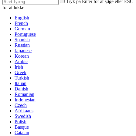
Tryk på Enter for at søge eller ESC
for at lukke
English
French
German
Portuguese
Spanish
Russian
Japanese
Korean
Arabic
Irish
Greek
Turkish
Italian
Danish
Romanian
Indonesian
Czech
Afrikaans
Swedish
Polish
Basque
Catalan