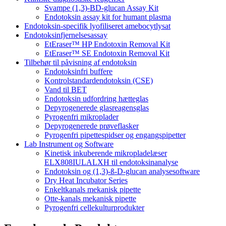
Svampe (1,3)-BD-glucan Assay Kit
Endotoksin assay kit for humant plasma
Endotoksin-specifik lyofiliseret amebocytlysat
Endotoksinfjernelsesassay
EtEraser™ HP Endotoxin Removal Kit
EtEraser™ SE Endotoxin Removal Kit
Tilbehør til påvisning af endotoksin
Endotoksinfri buffere
Kontrolstandardendotoksin (CSE)
Vand til BET
Endotoksin udfordring hætteglas
Depyrogenerede glasreagensglas
Pyrogenfri mikroplader
Depyrogenerede prøveflasker
Pyrogenfri pipettespidser og engangspipetter
Lab Instrument og Software
Kinetisk inkuberende mikropladelæser
ELX808IULALXH til endotoksinanalyse
Endotoksin og (1,3)-ß-D-glucan analysesoftware
Dry Heat Incubator Series
Enkeltkanals mekanisk pipette
Otte-kanals mekanisk pipette
Pyrogenfri cellekulturprodukter