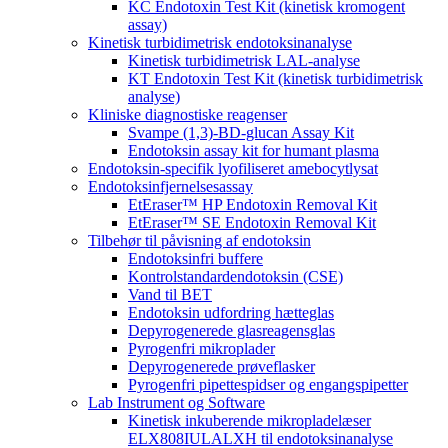
KC Endotoxin Test Kit (kinetisk kromogent
assay)
Kinetisk turbidimetrisk endotoksinanalyse
Kinetisk turbidimetrisk LAL-analyse
KT Endotoxin Test Kit (kinetisk turbidimetrisk
analyse)
Kliniske diagnostiske reagenser
Svampe (1,3)-BD-glucan Assay Kit
Endotoksin assay kit for humant plasma
Endotoksin-specifik lyofiliseret amebocytlysat
Endotoksinfjernelsesassay
EtEraser™ HP Endotoxin Removal Kit
EtEraser™ SE Endotoxin Removal Kit
Tilbehør til påvisning af endotoksin
Endotoksinfri buffere
Kontrolstandardendotoksin (CSE)
Vand til BET
Endotoksin udfordring hætteglas
Depyrogenerede glasreagensglas
Pyrogenfri mikroplader
Depyrogenerede prøveflasker
Pyrogenfri pipettespidser og engangspipetter
Lab Instrument og Software
Kinetisk inkuberende mikropladelæser
ELX808IULALXH til endotoksinanalyse