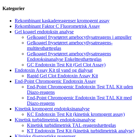
Kategorier
Rekombinant kaskadereagenser kromogent assay
Rekombinant Faktor C Fluorometrisk Assay
Gel koagel endotoksin analyse
Gelkoagel frysetørret amebocytlysatreagens i ampuller
Gelkoagel frysetørret amebocytlysatreagens-
multitesthætteglas
Gelkoagel frysetørret amebocytlysatreagens
Endotoksinanalyse Enkelttesthætteglas
GC Endotoxin Test Kit (Gel Clot Assay)
Endotoxin Assay Kit til vand og dialysat
Rapid Gel Clot Endotoxin Assay Kit
End-Point Chromogenic Endotoxin Assay
End-Point Chromogenic Endotoxin Test TAL Kit uden
Diazo-reagens
End-Point Chromogenic Endotoxin Test TAL Kit med
Diazo-reagens
Kinetisk kromogent endotoksinanalyse
KC Endotoxin Test Kit (kinetisk kromogent assay)
Kinetisk turbidimetrisk endotoksinanalyse
Kinetisk turbidimetrisk TAL-reagenshætteglas
KT Endotoxin Test Kit (kinetisk turbidimetrisk analyse)
Kliniske diagnostiske reagenser