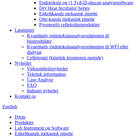
Endotoksin og (1,3)-ß-D-glucan analysesoftware
Dry Heat Incubator Series
Enkeltkanals mekanisk pipette
Otte-kanals mekanisk pipette
Pyrogenfri cellekulturprodukter
Løsninger
Kvantitativ endotoksinanalyseopløsning til
bioprodukter
Kvantitativ endotoksinanalyseopløsning til WFI eller
dialysat
Celleterapi (kinetisk kromogen metode)
Nyheder
Virksomhedsnyheder
Teknisk information
Case Analyse
FAQ
Industri nyheder
Kontakt os
English
Hjem
Produkter
Lab Instrument og Software
Enkeltkanals mekanisk pipette