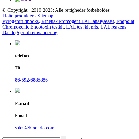
© Copyright - 2010-2023: Alle rettigheder forbeholdes.
Hotte produkter
-
Sitemap
Pyrogenfri tipboks
,
Kinetisk kromogent LAL-analysesæt
,
Endpoint
Chromogenic Endotoxin testkit
,
LAL test kit pris
,
LAL reagens
,
Datalogger til ovnvalidering
,
telefon
Tlf
86-592-6885886
E-mail
E-mail
sales@bioendo.com