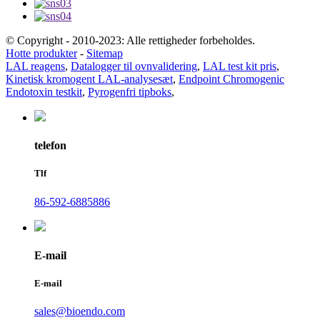
© Copyright - 2010-2023: Alle rettigheder forbeholdes.
Hotte produkter
-
Sitemap
LAL reagens
,
Datalogger til ovnvalidering
,
LAL test kit pris
,
Kinetisk kromogent LAL-analysesæt
,
Endpoint Chromogenic
Endotoxin testkit
,
Pyrogenfri tipboks
,
telefon
Tlf
86-592-6885886
E-mail
E-mail
sales@bioendo.com