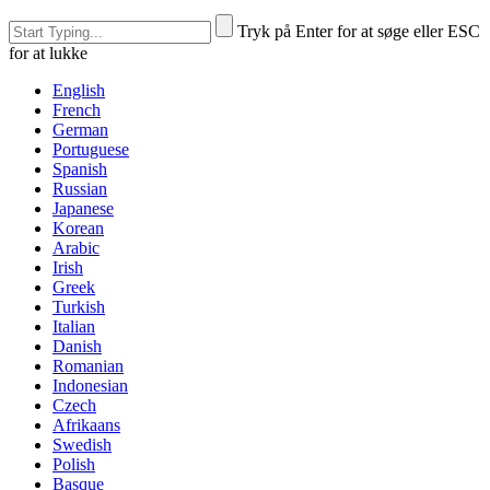
Tryk på Enter for at søge eller ESC
for at lukke
English
French
German
Portuguese
Spanish
Russian
Japanese
Korean
Arabic
Irish
Greek
Turkish
Italian
Danish
Romanian
Indonesian
Czech
Afrikaans
Swedish
Polish
Basque