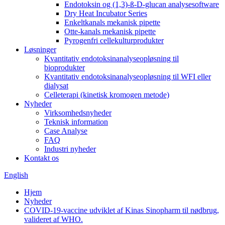
Endotoksin og (1,3)-ß-D-glucan analysesoftware
Dry Heat Incubator Series
Enkeltkanals mekanisk pipette
Otte-kanals mekanisk pipette
Pyrogenfri cellekulturprodukter
Løsninger
Kvantitativ endotoksinanalyseopløsning til
bioprodukter
Kvantitativ endotoksinanalyseopløsning til WFI eller
dialysat
Celleterapi (kinetisk kromogen metode)
Nyheder
Virksomhedsnyheder
Teknisk information
Case Analyse
FAQ
Industri nyheder
Kontakt os
English
Hjem
Nyheder
COVID-19-vaccine udviklet af Kinas Sinopharm til nødbrug,
valideret af WHO.