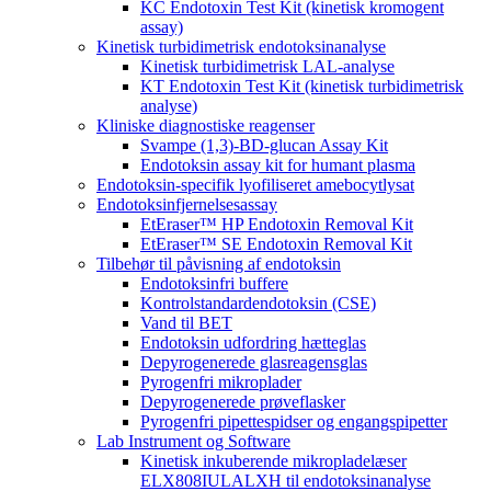
KC Endotoxin Test Kit (kinetisk kromogent
assay)
Kinetisk turbidimetrisk endotoksinanalyse
Kinetisk turbidimetrisk LAL-analyse
KT Endotoxin Test Kit (kinetisk turbidimetrisk
analyse)
Kliniske diagnostiske reagenser
Svampe (1,3)-BD-glucan Assay Kit
Endotoksin assay kit for humant plasma
Endotoksin-specifik lyofiliseret amebocytlysat
Endotoksinfjernelsesassay
EtEraser™ HP Endotoxin Removal Kit
EtEraser™ SE Endotoxin Removal Kit
Tilbehør til påvisning af endotoksin
Endotoksinfri buffere
Kontrolstandardendotoksin (CSE)
Vand til BET
Endotoksin udfordring hætteglas
Depyrogenerede glasreagensglas
Pyrogenfri mikroplader
Depyrogenerede prøveflasker
Pyrogenfri pipettespidser og engangspipetter
Lab Instrument og Software
Kinetisk inkuberende mikropladelæser
ELX808IULALXH til endotoksinanalyse