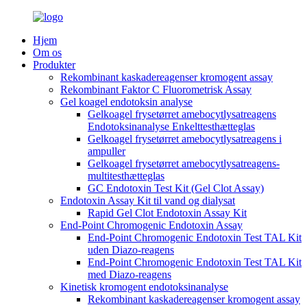
Hjem
Om os
Produkter
Rekombinant kaskadereagenser kromogent assay
Rekombinant Faktor C Fluorometrisk Assay
Gel koagel endotoksin analyse
Gelkoagel frysetørret amebocytlysatreagens
Endotoksinanalyse Enkelttesthætteglas
Gelkoagel frysetørret amebocytlysatreagens i
ampuller
Gelkoagel frysetørret amebocytlysatreagens-
multitesthætteglas
GC Endotoxin Test Kit (Gel Clot Assay)
Endotoxin Assay Kit til vand og dialysat
Rapid Gel Clot Endotoxin Assay Kit
End-Point Chromogenic Endotoxin Assay
End-Point Chromogenic Endotoxin Test TAL Kit
uden Diazo-reagens
End-Point Chromogenic Endotoxin Test TAL Kit
med Diazo-reagens
Kinetisk kromogent endotoksinanalyse
Rekombinant kaskadereagenser kromogent assay